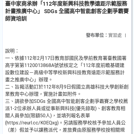
臺中家商承辦「112年度新興科技教學遠距示範服務
計畫推廣中心」 SDGs 全國高中智能創客企劃爭霸賽
師資培訓
發布單位：
實習處
|
說明：
一、依據112年2月17日教育部國民及學前教育署臺教國署
高字第第1120013868A號號核定之「112年度前瞻基礎建
設數位建設－高級中等學校新興科技教育遠距示範服務計
畫之推廣中心」辦理。
二、旨揭活動訂於112年8月9日假國立高雄科技大學創新創
業教育中心辦理，實施計畫如附件。
三、請欲參加SDGs 全國高中智能創客企劃爭霸賽之學校薦
派1-2位承辦人員或從事新興科技(優先錄取)、創客教育相
關人員參加(限額50人)，並填列報名表單
(https://reurl.cc/K0EQxg)。另請服務學校核予參加人員公
（差）假並予以課務派代，差旅費由原服務學校按相關規