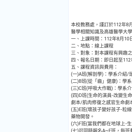
本校教務處，謹訂於112年8
醫學相關知識及高雄醫學大
一、上課時間：112年8月10日
二、地點：線上課程
三、對象：對本課程有興趣
四、報名日期：即日起至112
五、課程資訊與費用：
(一)A班(解剖學)：學系介紹
(二)B班(從「齒」健康)：學
(三)C班(呼吸大作戰)：學
(四)D班(生命的演員-改變
劇本/肌肉修復之感官生命劇
(五)E班(壞孩子變好孩子-
藥物開發。
(六)F班(當我們都在地球上
(七)可同時報名A~F班，每班