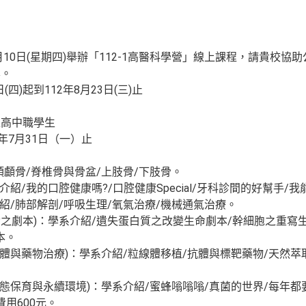
月10日(星期四)舉辦「112-1高醫科學營」線上課程，請貴校
學。
(四)起到112年8月23日(三)止
之高中職學生
年7月31日（一）止
/頭顱骨/脊椎骨與骨盆/上肢骨/下肢骨。
系介紹/我的口腔健康嗎?/口腔健康Special/牙科診間的好幫手
系介紹/肺部解剖/呼吸生理/氧氣治療/機械通氣治療。
生命之劇本)：學系介紹/遺失蛋白質之改變生命劇本/幹細胞之重寫
本。
粒線體與藥物治療)：學系介紹/粒線體移植/抗體與標靶藥物/天然
-生態保育與永續環境)：學系介紹/蜜蜂嗡嗡嗡/真菌的世界/每年
費用600元。