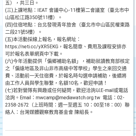
五），共三日。
(三)上課地點：IEAT 會議中心-11樓第二會議室（臺北市中
山區松江路350號11樓）。
(四)住宿地點：台北發現青年旅舍（臺北市中山區民權東路
二段21號5樓）。
(五)本活動採線上報名，報名網址：
https://neti.cc/yXR5EKG，報名簡章、費用及課程安排亦
可於報名表單網頁中下載。
(六)今年活動提供「偏鄉補助名額」，補助就讀教育部核定
之「偏遠地區及非山非市高級中等學校」學生之來回交通
費、活動前一天住宿費，於報名時勾選申請補助，後續將
由工作人員與學生聯繫，名額10名，歡迎申請！
(七)若對營隊有興趣或任何疑問，歡迎洽詢以E-mail或電話
洽詢。Email：mwcamp@mediawatch.org.tw 電話：02-
2358-2672（上班時間：週一至週五 10：00至18：00）聯
絡人：台灣媒體觀察教育基金會 陳組長。