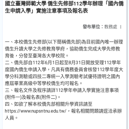
國立臺灣師範大學 僑生先修部112學年辦理「國內僑
生申請入學」實施注意事項及報名表
發布單位：
教務處
|
一、本校僑生先修部(以下簡稱僑先部)為目前國內唯一辦理
僑生升讀大學之先修教育學府，協助僑生完成大學先修教
育後，分發至臺灣各大學校院。
二、僑先部自112年6月1日起至8月31日開放受理112學年
度國內僑生申請入學，凡具有僑務委員會核發112學年度大
學分科測驗或四技二專統一入學測驗考試優待證明之國內
應屆畢業高級中等學校僑生均可報名。
三、報名文件及程序請詳112學年申請入學實施注意事項
(附件一)及報名表(附件二)。
四、如欲了解本校僑先部相關升學資訊請至
https://www.nupsntnu.edu.tw/，報名相關問題請逕洽承辦
人員。