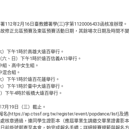
12年2月16日臺教體署學(三)字第1120006433函核准辦理。
，故修正北區預賽及東區預賽活動日期，其餘場次日期及時間不
：
（六）下午1時於高雄大遠百舉行。
日（六、日）下午1時於遠百信義A13舉行。
國中組、高中女生組。
高中混合組。
（六）下午1時於遠百花蓮舉行。
（六）下午1時於臺中大遠百舉行。
（六）下午4時於板橋大遠百舉行。
年7月19日（三）截止。
ps://ap.ctssf.org.tw/register/event/popdance
務處核章通過，連同學生證影本（應屆畢業生請繳交畢業證書影
止日前掛號郵寄至本會，始完成報名手續；詳細競賽規範與報名