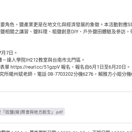
角色，鹽產業更是在地文化與經濟發展的象徵。本活動對應SDGs
鹽相關之講習、鹽料理、粗鹽創意DIY、戶外鹽田體驗及參訪，
～7月7日。
2樓－達人學院IH212教室與台南市北門區。
單 https://reurl.cc/51gzpV 報名，報名自6月1日至6月20日。
所楊州斌老師，電話 08-7703202分機6276，賴雅方小姐分機6
「因鹽(緣)際會與地方創生」.pdf