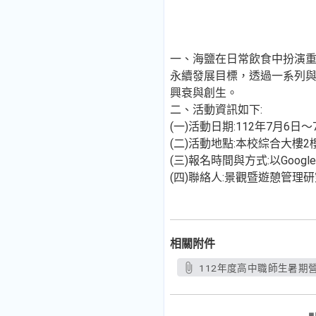
一、海鹽在日常飲食中扮演重要
永續發展目標，透過一系列與
興衰與創生。
二、活動資訊如下:
(一)活動日期:112年7月6日
(二)活動地點:本校綜合大樓
(三)報名時間與方式:以Google表
(四)聯絡人:景觀暨遊憩管理研究
相關附件
112年度高中職師生暑期營