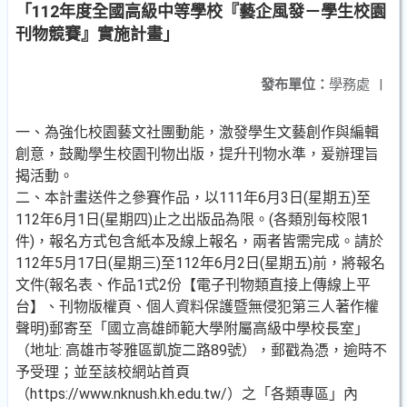
「112年度全國高級中等學校『藝企風發－學生校園
刊物競賽』實施計畫」
發布單位：
學務處
|
一、為強化校園藝文社團動能，激發學生文藝創作與編輯
創意，鼓勵學生校園刊物出版，提升刊物水準，爰辦理旨
揭活動。
二、本計畫送件之參賽作品，以111年6月3日(星期五)至
112年6月1日(星期四)止之出版品為限。(各類別每校限1
件)，報名方式包含紙本及線上報名，兩者皆需完成。請於
112年5月17日(星期三)至112年6月2日(星期五)前，將報名
文件(報名表、作品1式2份【電子刊物類直接上傳線上平
台】、刊物版權頁、個人資料保護暨無侵犯第三人著作權
聲明)郵寄至「國立高雄師範大學附屬高級中學校長室」
（地址: 高雄市苓雅區凱旋二路89號），郵戳為憑，逾時不
予受理；並至該校網站首頁
（https://www.nknush.kh.edu.tw/）之「各類專區」內