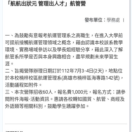
「航航出狀元 管理出人才」航管營
發布單位：
學務處
|
一、為鼓勵有意報考航運管理系之高職生，在進入大學前
可提前接觸航運管理領域之概念，藉由認識本校該系教學
環境、實務場域參訪以及學長姐經驗分享，藉此深入了解
航管系所學是否與本身興趣相合，盡早規劃未來學習生
涯。
二、旨揭營隊辦理日期訂於112年7月3-4日(2天)，地點位
於本校楠梓校區航運管理系(高雄市楠梓區海專路142號)，
活動議程如附件。
三、本次營隊招收60人，報名費1,000元，報名方式：請參
閱附件海報-活動資訊。惠請各校轉知國貿、航管、商經及
外語類等相關科別，鼓勵學生踴躍參加。