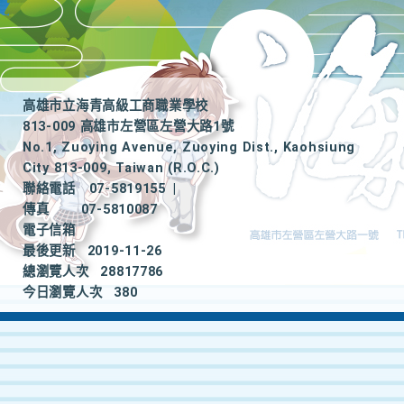
高雄市立海青高級工商職業學校
813-009 高雄市左營區左營大路1號
No.1, Zuoying Avenue, Zuoying Dist., Kaohsiung
City 813-009, Taiwan (R.O.C.)
聯絡電話
07-5819155
|
傳真
07-5810087
電子信箱
最後更新
2019-11-26
總瀏覽人次
28817786
今日瀏覽人次
380