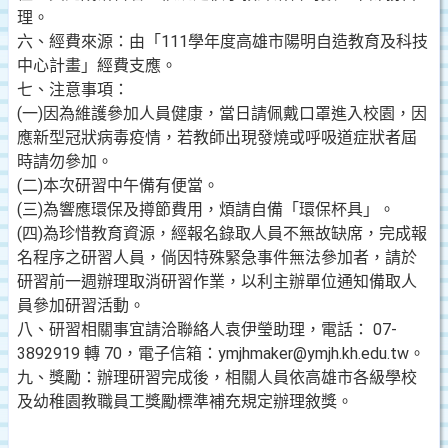
理。
六、經費來源：由「111學年度高雄市陽明自造教育及科技
中心計畫」經費支應。
七、注意事項：
(一)因為維護參加人員健康，當日請佩戴口罩進入校園，因
應新型冠狀病毒疫情，若教師出現發燒或呼吸道症狀者屆
時請勿參加。
(二)本次研習中午備有便當。
(三)為響應環保及撙節費用，煩請自備「環保杯具」。
(四)為珍惜教育資源，經報名錄取人員不無故缺席，完成報
名程序之研習人員，倘因特殊緊急事件無法參加者，請於
研習前一週辦理取消研習作業，以利主辦單位通知備取人
員參加研習活動。
八、研習相關事宜請洽聯絡人袁伊瑩助理，電話： 07-
3892919 轉 70，電子信箱：ymjhmaker@ymjh.kh.edu.tw。
九、獎勵：辦理研習完成後，相關人員依高雄市各級學校
及幼稚園教職員工獎勵標準補充規定辦理敘獎。