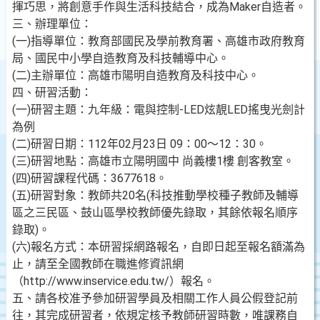
揮巧思，將創意手作與生活科技結合，成為Maker自造者。
三、辦理單位：
(一)指導單位：教育部國民及學前教育署、高雄市政府教育
局、國民中小學自造教育及科技輔導中心。
(二)主辦單位：高雄市陽明自造教育及科技中心。
四、研習活動：
(一)研習主題：九年級：電與控制-LED炫靚LED搖曳光劍計
為例
(二)研習日期：112年02月23日 09：00～12：30。
(三)研習地點：高雄市立陽明國中 尚義樓1樓 創客教室。
(四)研習課程代碼：3677618。
(五)研習對象：教師共20名(科技推動學校種子教師及輔導
區之三民區、鼓山區學校教師優先錄取，其餘依報名順序
錄取)。
(六)報名方式：本研習採網路報名，自即日起至報名額滿為
止，請至全國教師在職進修資訊網
（http://www.inservice.edu.tw/）報名。
五、請各校准予參加研習學員及相關工作人員公假登記前
往，其完成研習者，依規定核予教師研習時數，唯課務自