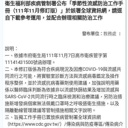
衛生福利部疾病管制署公布「季節性流感防治工作手
冊（111年11月修訂版）」於該署全球資訊網，請逕
自下載參考運用，並配合辦理相關防治工作
發布單位：
教務處
|
說明：
一、依據市府衛生局111年11月7日高市衛疾管字第
11141431500號函辦理。
二、本修訂版係為符合疾病現況及因應COVID-19與流感共
同流行之可能，將實驗室診斷方法與流感病毒鑑定及操作
程序整併，並於流感抗病毒藥劑使用建議，加強說明用藥
係以醫師臨床判斷為依據非以流感快篩結果及增加流感與
SARS-CoV-2共同流行時之臨床檢測和治療建議，另防治措
施新增發病個案無法佩戴口罩時之呼吸道衛生措施，以及
隔離動線管理建議等管制措施相關文字說明。
三、旨揭工作手冊已置放疾病管制署全球資訊網
（https://www.cdc.gov.tw/）/傳染病與防疫專區/傳染病介