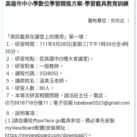
高雄市中小學數位學習精進方案-學習載具教育訓練
發布單位：
教務處
|
「資訊載具在課堂上的運用」第一場：
１、研習時間：111年9月28日(星期三)下午1時30分至4時
30分。
２、研習地點：民族國中(5樓大會議室)。
３、研習對象：一般教師。
４、課程代碼：3538052。
５、講師姓名：溫美玉老師。
６、研習人數：80人。
７、本場次研習相關問題，請洽莊主任，電話：
(07)3818718分機11；電子信箱:tubabear0523@gmail.com
８、說明事項：
(１)請自備校內surface go載具參加，務必事先安裝
myViewBoard軟體(安裝網址：
https://myviewboard.com/download/)。