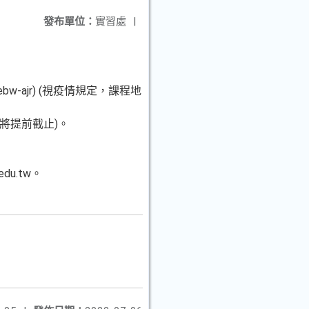
發布單位：
實習處
|
mebw-ajr) (視疫情規定，課程地
額滿將提前截止)。
du.tw。