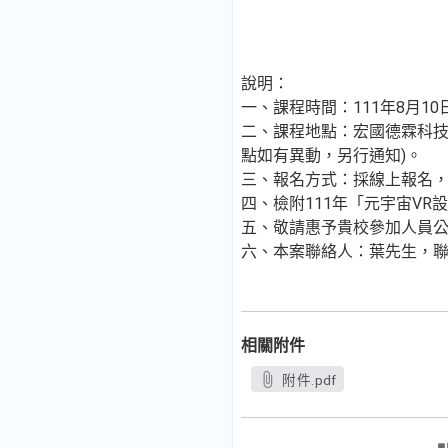
說明：
一、課程時間：111年8月10日
二、課程地點：宏國德霖科技大學及Goo
點如有異動，另行通知)。
三、報名方式：採線上報名，報名網址：
四、檢附111年「元宇宙VR
五、敬請惠予貴校參加人員
六、本案聯絡人：葉先生，聯絡電話：0
相關附件
附件.pdf