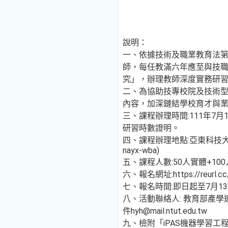
說明：
一、依據技術及職業教育法第
師，每任教滿六年應至與技
究」，辦理教師深度實務研
二、為協助技專校院及技術
內容，加深鏈結學校育才與
三、課程辦理時間:111年7月
研習時數證明。
四、課程辦理地點:亞東科技大學實習大樓
nayx-wba)
五、課程人數:50人實體+10
六、報名網址:https://reurl.cc
七、報名時間:即日起至7月13
八、活動聯絡人: 教育部產學連結
件hyh@mail.ntut.edu.tw
九、檢附「iPAS機器學習