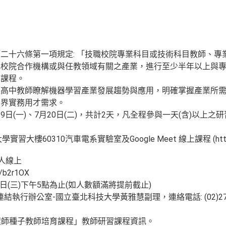
二十六條第一項規定: 「技職校院專業科目或技術科目教師、專
職校院合作機構或與任教領域有關之產業，進行至少半年以上與
習課程。
型高中教師瞭解機器學習產業發展趨勢與應用，明確掌握產業所
業界實務用才需求。
19日(一)、7月20日(二)，共計2天，凡全程參與一天(含)以上
60310汽車電系實驗室及Google Meet 線上課程 (https://me
0人線上
/b2r1OX
日(三)下午5點為止(如人數額滿將提前截止)
執行辦公室-國立臺北科技大學黃雅慧副理，連絡電話: (02)2771-
工程師種子教師培育課程」教師研習課程資訊。