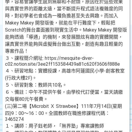
學，容易會讓學生感到無聊和不耐煩，原因在於這些效果
與真實世界的距離太遠，當不斷提升程式語法複雜度的同
時，對初學者也會成為一種負擔甚至失去興趣。而加入
Makey Makey 開發版後，就能在平行難度下，輕鬆把
Scratch的舞台畫面搬到現實生活中。Makey Makey 開發版
能夠透過「導通」的機制，來發展酷炫有趣的實體開關，
讓真實世界能夠與虛擬舞台做出互動，創造有趣且輕量的
專案作品！
３、課程簡介網址: https://mesquite-diver-
c02.notion.site/3ee2ff153584439a81c620f3606f888e
４、研習地點：實體授課，高雄市阿蓮國民小學-創客教室
(行政大樓2F)。
５、研習對象：教師共10名。
６、備註：中午不提供午餐，由學校代訂便當，當天請繳
交每餐80元午餐費。
(三)第二場【Microbit Ｘ Strawbee】111年7月14日(星期
四)9：00～16：00。全國教師在職進修課程代碼：
3465274
１、講師：周子鈺老師，「無界塾」專案課教師