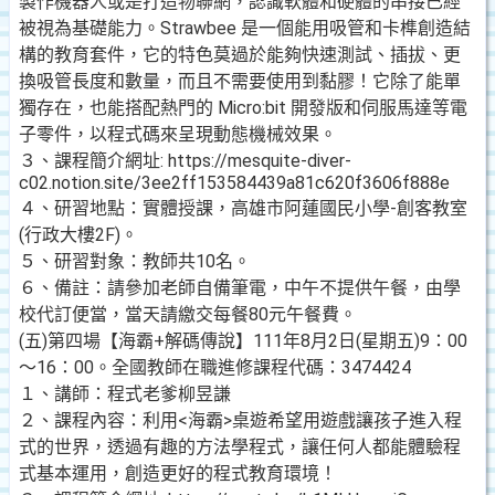
製作機器人或是打造物聯網，認識軟體和硬體的串接已經
被視為基礎能力。Strawbee 是一個能用吸管和卡榫創造結
構的教育套件，它的特色莫過於能夠快速測試、插拔、更
換吸管長度和數量，而且不需要使用到黏膠！它除了能單
獨存在，也能搭配熱門的 Micro:bit 開發版和伺服馬達等電
子零件，以程式碼來呈現動態機械效果。
３、課程簡介網址: https://mesquite-diver-
c02.notion.site/3ee2ff153584439a81c620f3606f888e
４、研習地點：實體授課，高雄市阿蓮國民小學-創客教室
(行政大樓2F)。
５、研習對象：教師共10名。
６、備註：請參加老師自備筆電，中午不提供午餐，由學
校代訂便當，當天請繳交每餐80元午餐費。
(五)第四場【海霸+解碼傳說】111年8月2日(星期五)9：00
～16：00。全國教師在職進修課程代碼：3474424
１、講師：程式老爹柳昱謙
２、課程內容：利用<海霸>桌遊希望用遊戲讓孩子進入程
式的世界，透過有趣的方法學程式，讓任何人都能體驗程
式基本運用，創造更好的程式教育環境！