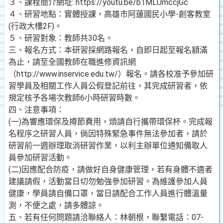
３、課程簡介網址: https://youtu.be/b1MLUmccjGc
４、研習地點：實體授課，高雄市阿蓮國民小學-創客教室
(行政大樓2F)。
５、研習對象：教師共30名。
三、報名方式：本研習採網路報名，自即日起至報名額滿
為止，請至全國教師在職進修資訊網
（http://www.inservice.edu.tw/）報名。請各校准予參加研
習學員及相關工作人員公假登記前往，其完成研習者，依
規定核予各場次教師6小時研習時數。
四、注意事項：
(一)為響應環保及撙節費用，煩請自行攜帶環保杯。完成報
名程序之研習人員，倘因特殊緊急事件無法參加者，請於
研習前一週辦理取消研習作業，以利主辦單位通知備取人
員參加研習活動。
(二)因應配合防疫，請做好自身健康管理，若有身體不適者
建議請假，活動當日切勿勉強參加研習。為維護參加人員
健康，學員請自備口罩，當日請配合工作人員進行體溫量
測，不便之處，請多體諒。
五、若有任何問題請洽聯絡人：林朝根，聯繫電話：07-