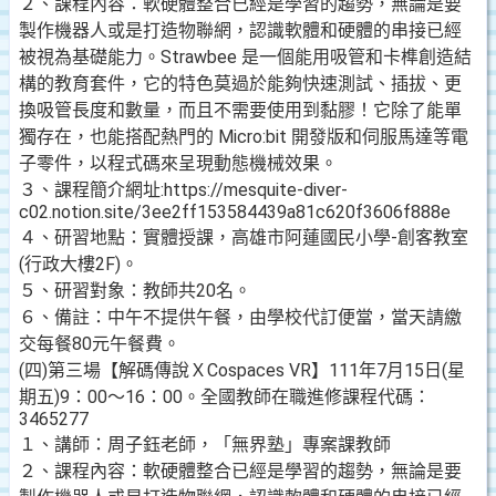
２、課程內容：軟硬體整合已經是學習的趨勢，無論是要
製作機器人或是打造物聯網，認識軟體和硬體的串接已經
被視為基礎能力。Strawbee 是一個能用吸管和卡榫創造結
構的教育套件，它的特色莫過於能夠快速測試、插拔、更
換吸管長度和數量，而且不需要使用到黏膠！它除了能單
獨存在，也能搭配熱門的 Micro:bit 開發版和伺服馬達等電
子零件，以程式碼來呈現動態機械效果。
３、課程簡介網址:https://mesquite-diver-
c02.notion.site/3ee2ff153584439a81c620f3606f888e
４、研習地點：實體授課，高雄市阿蓮國民小學-創客教室
(行政大樓2F)。
５、研習對象：教師共20名。
６、備註：中午不提供午餐，由學校代訂便當，當天請繳
交每餐80元午餐費。
(四)第三場【解碼傳說ＸCospaces VR】111年7月15日(星
期五)9：00～16：00。全國教師在職進修課程代碼：
3465277
１、講師：周子鈺老師，「無界塾」專案課教師
２、課程內容：軟硬體整合已經是學習的趨勢，無論是要