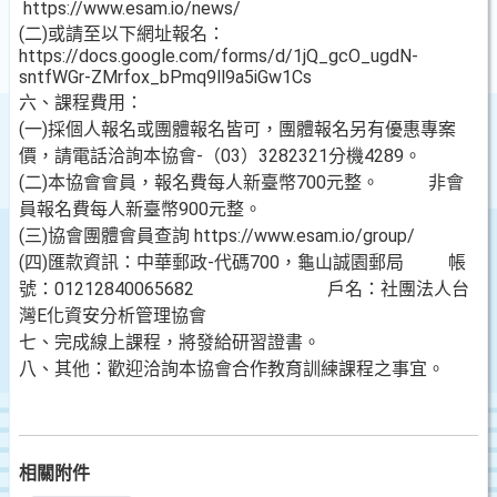
https://www.esam.io/news/
(二)或請至以下網址報名：
https://docs.google.com/forms/d/1jQ_gcO_ugdN-
sntfWGr-ZMrfox_bPmq9ll9a5iGw1Cs
六、課程費用：
(一)採個人報名或團體報名皆可，團體報名另有優惠專案
價，請電話洽詢本協會-（03）3282321分機4289。
(二)本協會會員，報名費每人新臺幣700元整。 非會
員報名費每人新臺幣900元整。
(三)協會團體會員查詢 https://www.esam.io/group/
(四)匯款資訊：中華郵政-代碼700，龜山誠園郵局 帳
號：01212840065682 戶名：社團法人台
灣E化資安分析管理協會
七、完成線上課程，將發給研習證書。
八、其他：歡迎洽詢本協會合作教育訓練課程之事宜。
相關附件