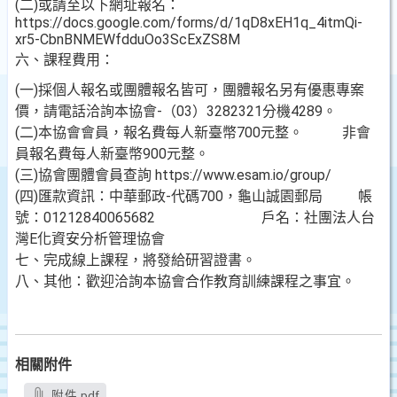
(二)或請至以下網址報名：
https://docs.google.com/forms/d/1qD8xEH1q_4itmQi-
xr5-CbnBNMEWfdduOo3ScExZS8M
六、課程費用：
(一)採個人報名或團體報名皆可，團體報名另有優惠專案
價，請電話洽詢本協會-（03）3282321分機4289。
(二)本協會會員，報名費每人新臺幣700元整。 非會
員報名費每人新臺幣900元整。
(三)協會團體會員查詢 https://www.esam.io/group/
(四)匯款資訊：中華郵政-代碼700，龜山誠園郵局 帳
號：01212840065682 戶名：社團法人台
灣E化資安分析管理協會
七、完成線上課程，將發給研習證書。
八、其他：歡迎洽詢本協會合作教育訓練課程之事宜。
相關附件
附件.pdf