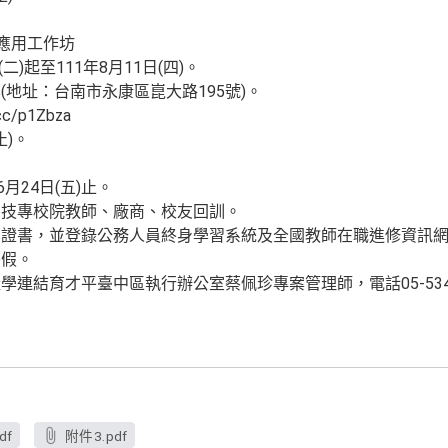
。
務應用工作坊
二)起至111年8月11日(四)。
地址：台南市永康區崑大路195號)。
c/p1Zbza
止)。
。
月24日(五)止。
、技專校院教師、廠商、校友回訓。
業證書，並登錄公務人員終身學習系統及全國教師在職進修資訊
差假。
連結育才平臺中區執行辦公室蔡佩珍專案管理師，電話05-5342
df
附件3.pdf