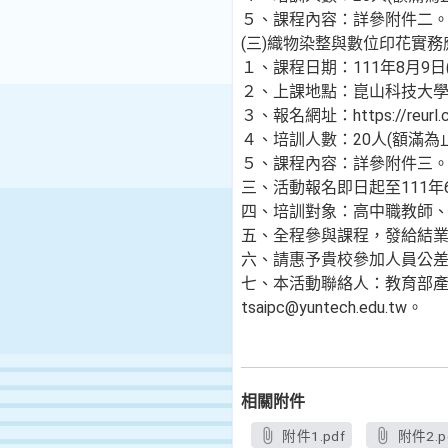
５、課程內容：詳參附件二
(三)織物染整與數位印花實
１、課程日期：111年8月9日(
２、上課地點：崑山科技大學(
３、報名網址：https://reurl.c
４、培訓人數：20人(額滿為
５、課程內容：詳參附件三
三、活動報名即日起至111年6
四、培訓對象：高中職教師
五、全程參與課程，發給結
六、請惠予貴校參加人員公
七、本活動聯絡人：教育部產學
tsaipc@yuntech.edu.tw。
相關附件
附件1.pdf
附件2.p