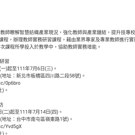
職教師瞭解智慧紡織產業現況，強化教師與產業鏈結，提升技專
元課程，辦理教師實務研習課程，藉由業界專家及專業教師進行
本次課程所學投入於教學中，協助教師實務增能。
務研習
一)起至111年7月6日(三)。
(地址：新北市板橋區四川路二段58號)。
c/0p6bro
止)。
。
坊
(二)起至111年7月14日(四)。
(地址：台中市南屯區嶺東路1號)。
c/Yvd5gX
止)。