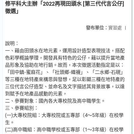
修平科大主辦「2022再現田頭水 [第三代代言公仔]
徵選」
發布單位：
實習處
|
說明：
一、藉由田頭水在地元素，運用設計造型表現技法，搭配
色彩學概論學理，開發具有特色的公仔，藉以提升當地產
品形象及協助在地行銷。故而，本次徵選活動指定是以：
「田中鎮-蜜麻花」、「社頭鄉-織襪」、「二水鄉-石硯」
等三種在地特產來構思與發想，足以彰顯三種在地特產的
三位代言公仔造型、並命名及文字描述其背景故事，以達
到賦予在地產品感動的元素，
二、參賽對象：國內各大專校院及高中職學生。
三、參賽組別：
(一)大專校院組：大專校院或五專部（4～5年級）在校學
生。
(二)高中職組：高中職學校或五專部（1～3年級）在校學