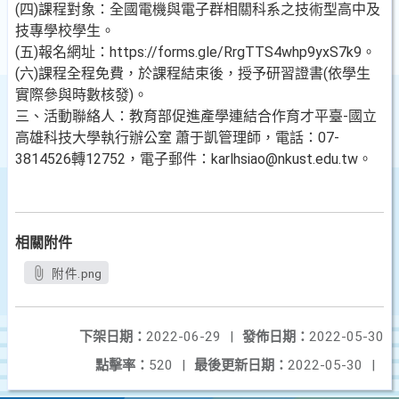
(四)課程對象：全國電機與電子群相關科系之技術型高中及
技專學校學生。
(五)報名網址：https://forms.gle/RrgTTS4whp9yxS7k9。
(六)課程全程免費，於課程結束後，授予研習證書(依學生
實際參與時數核發)。
三、活動聯絡人：教育部促進產學連結合作育才平臺-國立
高雄科技大學執行辦公室 蕭于凱管理師，電話：07-
3814526轉12752，電子郵件：karlhsiao@nkust.edu.tw。
相關附件
附件.png
下架日期：
2022-06-29
|
發佈日期：
2022-05-30
點擊率：
520
|
最後更新日期：
2022-05-30
|