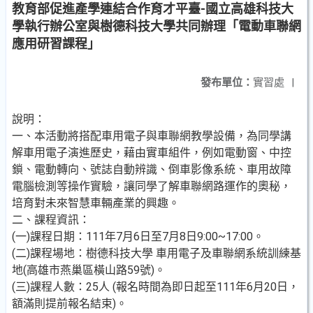
教育部促進產學連結合作育才平臺-國立高雄科技大
學執行辦公室與樹德科技大學共同辦理「電動車聯網
應用研習課程」
發布單位：
實習處
|
說明：
一、本活動將搭配車用電子與車聯網教學設備，為同學講
解車用電子演進歷史，藉由實車組件，例如電動窗、中控
鎖、電動轉向、號誌自動辨識、倒車影像系統、車用故障
電腦檢測等操作實驗，讓同學了解車聯網路運作的奧秘，
培育對未來智慧車輛產業的興趣。
二、課程資訊：
(一)課程日期：111年7月6日至7月8日9:00~17:00。
(二)課程場地：樹德科技大學 車用電子及車聯網系統訓練基
地(高雄市燕巢區橫山路59號)。
(三)課程人數：25人 (報名時間為即日起至111年6月20日，
額滿則提前報名結束)。