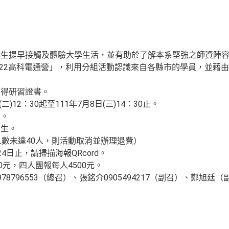
學生提早接觸及體驗大學生活，並有助於了解本系堅強之師資陣
2022高科電通營」，利用分組活動認識來自各縣市的學員，並藉
獲得研習證書。
)12：30起至111年7月8日(三)14：30止。
區。
學生。
人數未達40人，則活動取消並辦理退費）
4日止，請掃描海報QRcord。
0元，四人團報每人4500元。
796553（總召）、張銘介0905494217（副召）、鄭旭廷（副召