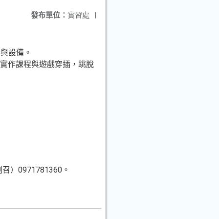
發布單位：
實習處
|
容與設備。
由實作課程與遊戲穿插，跳脫
）0971781360。