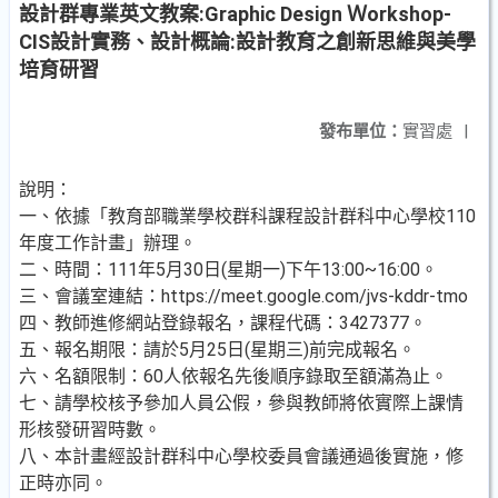
設計群專業英文教案:Graphic Design Ｗorkshop-
CIS設計實務、設計概論:設計教育之創新思維與美學
培育研習
發布單位：
實習處
|
說明：
一、依據「教育部職業學校群科課程設計群科中心學校110
年度工作計畫」辦理。
二、時間：111年5月30日(星期一)下午13:00~16:00。
三、會議室連結：https://meet.google.com/jvs-kddr-tmo
四、教師進修網站登錄報名，課程代碼：3427377。
五、報名期限：請於5月25日(星期三)前完成報名。
六、名額限制：60人依報名先後順序錄取至額滿為止。
七、請學校核予參加人員公假，參與教師將依實際上課情
形核發研習時數。
八、本計畫經設計群科中心學校委員會議通過後實施，修
正時亦同。