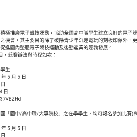
府積極推廣電子競技運動，協助全國高中職學生建立良好的電子
習之機會，其主要目的除了破除青少年沉迷電玩的刻板印像外，
以促進國內整體電子競技運動及後勤產業的蓬勃發展。
目，競賽辦法與時程如次：
校學生
 5 月 5 日
 日
4 日
/37VBZHd
國「國中/高中職/大專院校」之在學學生，均可報名參加比賽(高
 5 月 5 日
 日