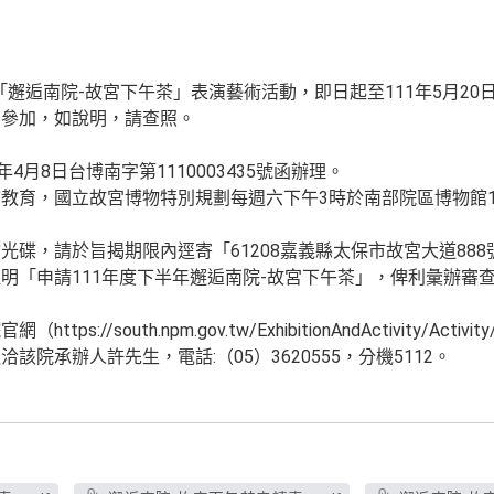
月「邂逅南院-故宮下午茶」表演藝術活動，即日起至111年5月2
名參加，如說明，請查照。
4月8日台博南字第1110003435號函辦理。
教育，國立故宮博物特別規劃每週六下午3時於南部院區博物館1
光碟，請於旨揭期限內逕寄「61208嘉義縣太保市故宮大道88
明「申請111年度下半年邂逅南院-故宮下午茶」，俾利彙辦審
//south.npm.gov.tw/ExhibitionAndActivity/Activity
院承辦人許先生，電話:（05）3620555，分機5112。