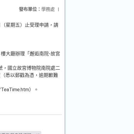
發布單位：
學務處
|
0日（星期五）止受理申請，請
樓大廳辦理「邂逅南院-故宮
8號，國立故宮博物院南院處二
查（悉以郵戳為憑，逾期歉難
/TeaTime.htm）。