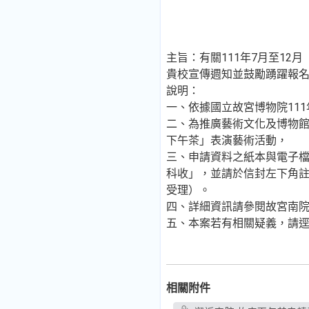
主旨：有關111年7月至12
貴校宣傳週知並鼓勵踴躍報
說明：
一、依據國立故宮博物院111年
二、為推廣藝術文化及博物館
下午茶」表演藝術活動，
三、申請資料之紙本與電子檔
科收」，並請於信封左下角註
受理）。
四、詳細資訊請參閱故宮南院官網（https:
五、本案若有相關疑義，請逕洽該
相關附件