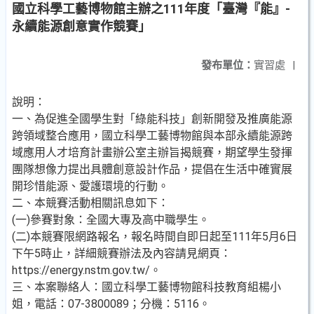
國立科學工藝博物館主辦之111年度「臺灣『能』-
永續能源創意實作競賽」
發布單位：
實習處
|
說明：
一、為促進全國學生對「綠能科技」創新開發及推廣能源
跨領域整合應用，國立科學工藝博物館與本部永續能源跨
域應用人才培育計畫辦公室主辦旨揭競賽，期望學生發揮
團隊想像力提出具體創意設計作品，提倡在生活中確實展
開珍惜能源、愛護環境的行動。
二、本競賽活動相關訊息如下：
(一)參賽對象：全國大專及高中職學生。
(二)本競賽限網路報名，報名時間自即日起至111年5月6日
下午5時止，詳細競賽辦法及內容請見網頁：
https://energy.nstm.gov.tw/。
三、本案聯絡人：國立科學工藝博物館科技教育組楊小
姐，電話：07-3800089；分機：5116。