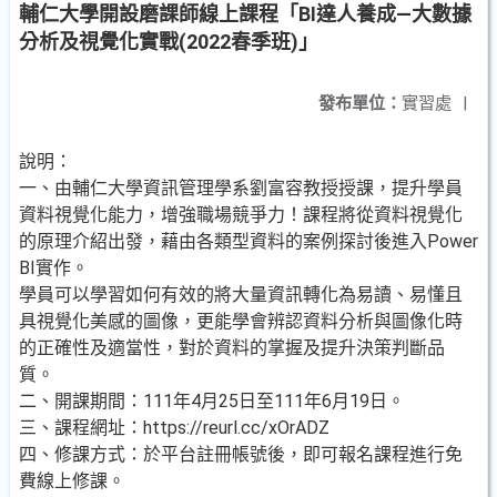
輔仁大學開設磨課師線上課程「BI達人養成―大數據
分析及視覺化實戰(2022春季班)」
發布單位：
實習處
|
說明：
一、由輔仁大學資訊管理學系劉富容教授授課，提升學員
資料視覺化能力，增強職場競爭力！課程將從資料視覺化
的原理介紹出發，藉由各類型資料的案例探討後進入Power
BI實作。
學員可以學習如何有效的將大量資訊轉化為易讀、易懂且
具視覺化美感的圖像，更能學會辨認資料分析與圖像化時
的正確性及適當性，對於資料的掌握及提升決策判斷品
質。
二、開課期間：111年4月25日至111年6月19日。
三、課程網址：https://reurl.cc/xOrADZ
四、修課方式：於平台註冊帳號後，即可報名課程進行免
費線上修課。