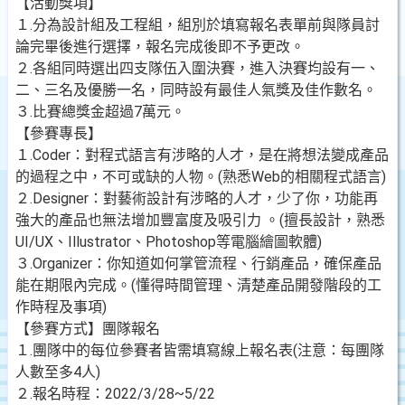
【活動獎項】
１.分為設計組及工程組，組別於填寫報名表單前與隊員討
論完畢後進行選擇，報名完成後即不予更改。
２.各組同時選出四支隊伍入圍決賽，進入決賽均設有一、
二、三名及優勝一名，同時設有最佳人氣獎及佳作數名。
３.比賽總獎金超過7萬元。
【參賽專長】
１.Coder：對程式語言有涉略的人才，是在將想法變成產品
的過程之中，不可或缺的人物。(熟悉Web的相關程式語言)
２.Designer：對藝術設計有涉略的人才，少了你，功能再
強大的產品也無法增加豐富度及吸引力 。(擅長設計，熟悉
UI/UX、Illustrator、Photoshop等電腦繪圖軟體)
３.Organizer：你知道如何掌管流程、行銷產品，確保產品
能在期限內完成。(懂得時間管理、清楚產品開發階段的工
作時程及事項)
【參賽方式】團隊報名
１.團隊中的每位參賽者皆需填寫線上報名表(注意：每團隊
人數至多4人)
２.報名時程：2022/3/28~5/22