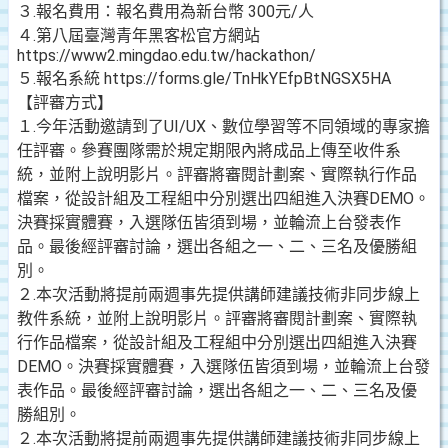
３.報名費用：報名費用為新台幣 300元/人
４.第八屆臺灣青年黑客松官方網站
https://www2.mingdao.edu.tw/hackathon/
５.報名系統 https://forms.gle/TnHkYEfpBtNGSX5HA
【評審方式】
１.今年活動邀請到了UI/UX、數位學習等不同領域的專家擔
任評審。參賽團隊需於規定期限內將成品上傳至收件系
統，並附上說明影片。評審將審閱計劃案、實際執行作品
檔案，從設計組及工程組中分別選出四組進入決賽DEMO。
決賽採實體賽，入選隊伍皆須到場，並輪流上台發表作
品。最後經評審討論，選出各組之一、二、三名及優勝組
別。
２.本次活動將提前兩週事先提供講師建議技術非同步線上
教件系統，並附上說明影片。評審將審閱計劃案、實際執
行作品檔案，從設計組及工程組中分別選出四組進入決賽
DEMO。決賽採實體賽，入選隊伍皆須到場，並輪流上台發
表作品。最後經評審討論，選出各組之一、二、三名及優
勝組別。
２.本次活動將提前兩週事先提供講師建議技術非同步線上