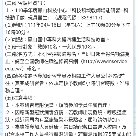
(二)研習課程資訊：
１、110學年度鳳山科技中心「科技領域教師增能研習─科
技動手做─玩具醫生」（課程代碼：3398117）
(１)時間：111年04月16日（星期六）上午10時00分至下午
16時00分。
(２)地點：鳳山國中專科大樓四樓生活科技教室。
(３)研習對象：教師10名、一般民眾10名。
(三)報名方式：本研習採網路報名，自即日起至報名額滿為
止，請至全國教師在職進修資訊網（http://www.inservice.
edu.tw/）報名。
(四)請各校准予參加研習學員及相關工作人員公假登記前
往，其完成研習者，依規定核予教師5小時研習時數，唯課
務自理。
(五)注意事項：
１、本案研習無附便當，煩請參加學員午餐自理。
２、因應新型冠狀病毒疫情，若教師出現發燒、呼吸道症
狀，或近兩周內有至旅遊警示景點者，屆時請勿參加。
３、為維護參加人員健康，當日請配戴口罩進入校園，及
配合本校工作人員進行體溫測量，若體溫超過37.5度或未配