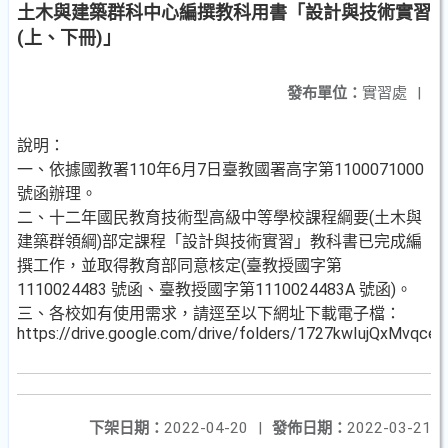
土木與建築群科中心編撰教科用書「設計與技術實習
(上、下冊)」
發布單位：
實習處
|
說明：
一、依據國教署110年6月7日臺教國署高字第1100071000
號函辦理。
二、十二年國民教育技術型高級中等學校課程綱要(土木與
建築群領綱)部定課程「設計與技術實習」教科書已完成編
撰工作，並取得教育部同意核定(臺教授國字第
1110024483 號函、臺教授國字第1110024483A 號函)。
三、各校如有使用需求，請逕至以下網址下載電子檔：
https://drive.google.com/drive/folders/1727kwIujQxMvq
下架日期：
2022-04-20
|
發佈日期：
2022-03-21