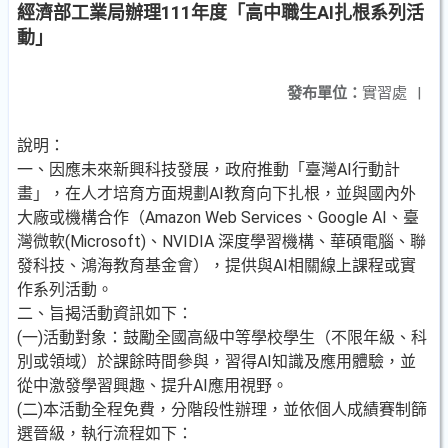
經濟部工業局辦理111年度「高中職生AI扎根系列活
動」
發布單位：
實習處
|
說明：
一、因應未來新興科技發展，政府推動「臺灣AI行動計
畫」，在人才培育方面規劃AI教育向下扎根，並與國內外
大廠或機構合作（Amazon Web Services、Google AI、臺
灣微軟(Microsoft)、NVIDIA 深度學習機構、華碩電腦、聯
發科技、鴻海教育基金會），提供與AI相關線上課程或實
作系列活動。
二、旨揭活動資訊如下：
(一)活動對象：鼓勵全國高級中等學校學生（不限年級、科
別或領域）於課餘時間參與，習得AI知識及應用體驗，並
從中激發學習興趣、提升AI應用視野。
(二)本活動全程免費，分階段性辦理，並依個人成績賽制篩
選晉級，執行流程如下：