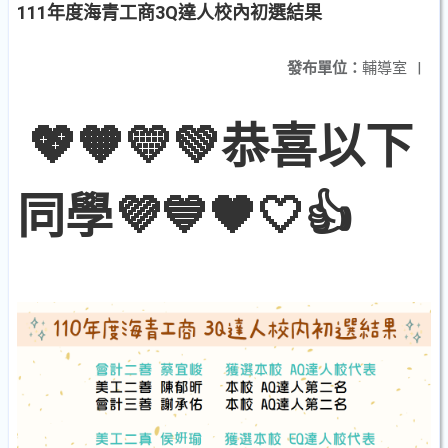
111年度海青工商3Q達人校內初選結果
發布單位：
輔導室
|
💖🧡💛💚恭喜以下
同學💜💙🖤🤍👍