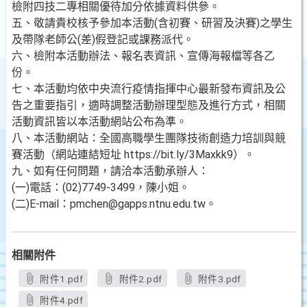
檢附四技二專相關優待加分依據資料供參。
五、敬請貴校核予參加本活動(含初賽、研習及決賽)之學生
及帶隊老師公(差)假登記或課務派代。
六、檢附本活動辦法、報名表資訊、宣傳海報檔等各乙
份。
七、本活動均依中央流行疫情指揮中心最新發布資訊及公
告之重要指引，適時調整活動辦理型態及進行方式，相關
活動資訊皆以本活動網站公布為準。
八、本活動網站：全國高職學生團隊技術創造力培訓與競
賽活動（網站連結短址 https://bit.ly/3Maxkk9）。
九、如有任何問題，請洽本活動承辦人：
(一)電話：(02)7749-3499，陳小姐。
(二)E-mail：pmchen@gapps.ntnu.edu.tw。
相關附件
附件1.pdf
附件2.pdf
附件3.pdf
附件4.pdf