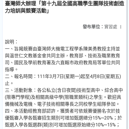
臺灣師大辦理「第十九屆全國高職學生團隊技術創造
力培訓與競賽活動」
發布單位：
實習處
|
說明：
一、旨揭競賽由臺灣師大機電工程學系陳美勇教授主持並
與溫世仁文教基金會共同主辦，教育部、技術及職業教育
司、國民及學前教育署及六直轄市政府教育局等單位共同
指導。
二、報名時間：111年3月7日(星期一)起至4月8日(星期五)
止。
三、活動對象：各公私立(含日夜間)技術型高中、綜合高中
(限專門學程)及相關高級中學(限職業類科)之學生。歡迎具
備機械及電機、電子技術相關專長之同校學生組隊參加。
四、本活動經教育部認許，獲獎者可依競賽優勝名次於技
優甄審入學各甄審招生類別可增加甄選總分15%~20%；於
甄選入學各甄選群(類)別可增加甄選原始總分10%~15%；