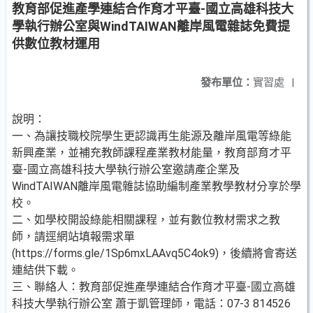
教育部促進產學連結合作育才平臺-國立高雄科技大
學執行辦公室與WindTAIWAN離岸風電雜誌免費提
供數位教材運用
發布單位：
實習處
|
說明：
一、為讓技職校院學生更認識再生能源及離岸風電等綠能
新興產業，並補充教師課程產業教材能量，教育部育才平
臺-國立高雄科技大學執行辦公室邀請產企業及
WindTAIWAN離岸風電雜誌協助編制產業教學教材分享於學
校。
二、如學校開設綠能相關課程，並有數位教材需求之教
師，請逕網站填報需求單
(https://forms.gle/1Sp6mxLAAvq5C4ok9)，後續將會寄送
連結供下載。
三、聯絡人：教育部促進產學連結合作育才平臺-國立高雄
科技大學執行辦公室 蕭于凱管理師，電話：07-3 814526