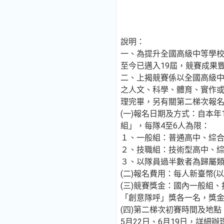
說明：
一、為提升全國高級中等學校
至今已邁入19屆，競賽成果
二、上揭競賽係以全國高級
之人文、科學、體育、實作
理完畢，另有關第二梯次報
(一)報名日期及方式：自本
組」，每隊4至6人為限：
１、一般組：普通高中、綜合
２、技職組：技術型高中、
３、以隊員過半數者為歸屬
(二)報名費用：每人新臺幣(
(三)競賽獎金：國內一般組
「創意隊呼」獎各一名，獎金
(四)第二梯次初賽時間及地點
5月22日、6月19日，詳細辦理地點及