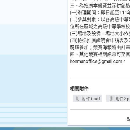
三、為推廣本競賽並深耕創
(一)辦理期間：即日起至111
(二)參與對象：以各高級中
位所在區域之高級中等學校
(三)場地及設備：場地大小
(四)檢送推廣說明會申請表
踴躍參加；競賽海報將由計
四、其他競賽相關訊息可至官方
ironmanoffice@gmail.com。
相關附件
附件1.pdf
附件2.p