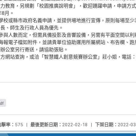
造力教育，另規劃「校園推廣說明會」，歡迎踴躍申請，申請方
年8月。
等學校或縣市政府名義申請，並提供場地進行宣傳，原則每場至少
校長、師生及行政人員為優先。
依參與人數而定，但需具備投影及音響設備，另需有平面空間以利
及海報電子檔如附件，並請貴單位協助運用所屬網站、布告欄、
畫辦公室另行寄送，請協助張貼。
網站查詢，或洽「智慧鐵人創意競賽辦公室」莊小姐，電話：(02)
df
點擊率：
575
|
最後更新日期：
2022-02-18
|
下架日期：
2022-03