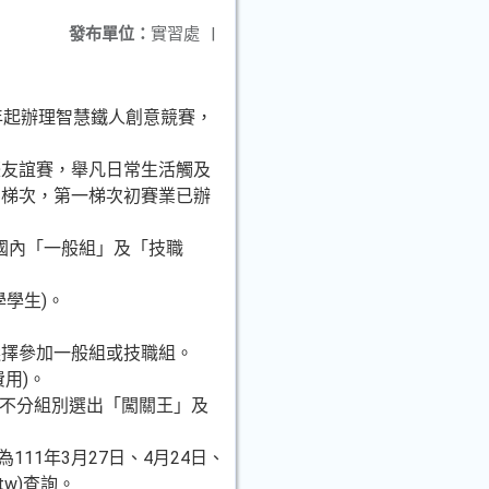
發布單位：
實習處
|
年起辦理智慧鐵人創意競賽，
際友誼賽，舉凡日常生活觸及
兩梯次，第一梯次初賽業已辦
為國內「一般組」及「技職
學生)。
選擇參加一般組或技職組。
用)。
；不分組別選出「闖關王」及
11年3月27日、4月24日、
.tw)查詢。