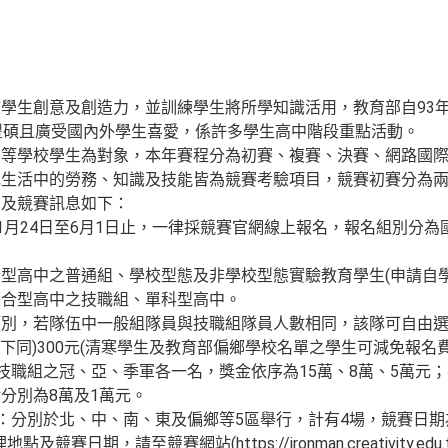
學生創意及創造力，並訓練學生將所學知識活用，教育部自93
豐碩且廣受國內外學生喜愛，係許多學生高中階段重點活動。
中等學校學生為對象，本年賽程分為初賽、複賽、決賽、網路國
或生活中的勞務、知識及技能皆為競賽考驗項目，競賽初賽分為
名及競賽訊息如下：
年1月24日至6月1日止，一律採競賽官網線上報名，報名組別分
型高中之普通組、學校型態及非學校型態實驗教育學生(申請自學
綜合型高中之技職組、單科型高中。
類別，若隊伍中一般組隊員與技職組隊員人數相同，該隊可自由
以下同)300元(清寒學生及教育部偏鄉學校名單之學生可減免報名費
、技職組之冠、亞、季軍各一名，獎金依序為15萬、8萬、5萬元
分別為8萬及1萬元。
：分別於北、中、南、東及偏鄉等5區舉行，計有4場，競賽日期為1
競賽日期，請至競賽網站(https://ironman.creativity.edu