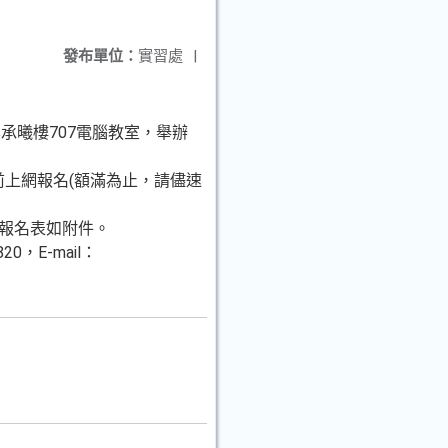
發布單位：
實習處
|
承曦樓707電腦教室，舉辦
前上網報名(額滿為止，請儘速
施計畫及報名表如附件。
，E-mail：