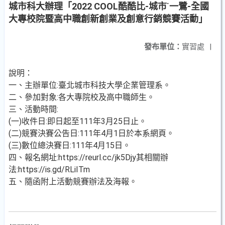
城市科大辦理「2022 COOL酷酷比-城市˙一鷺-全國
大專校院暨高中職創新創業及創意行銷競賽活動」
發布單位：
實習處
|
說明：
一、主辦單位:臺北城市科技大學企業管理系。
二、參加對象:各大專院校及高中職師生。
三、活動時間:
(一)收件日:即日起至111年3月25日止。
(二)競賽決賽公告日:111年4月1日於本系網頁。
(三)數位總決賽日:111年4月15日。
四、報名網址:https://reurl.cc/jk5Djy其相關辦
法:https://is.gd/RLiITm
五、隨函附上活動競賽辦法及海報。