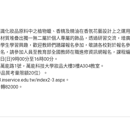
認識化妝品原料中之植物蠟、香精及精油在香氛花藝設計上之運
異材質堆疊出獨一無二屬於個人專屬的飾品，透過研習交流，增
學生學習興趣，歡迎教師們踴躍報名參加，敬請各校對於報名參加
名，請參加人員至教育部全國教師在職進修資訊網報名，課程編號：
日(日)9時00分至16時00分。
萬能路1號，萬能科技大學妝品大樓3樓A304教室。
學品質考量限額20位）。
ervice.edu.tw/index2-3.aspx。
1轉82000。