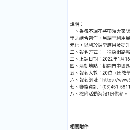
說明：
一、香氛不凋花將帶領大家
學之結合創作，另課堂利用
元化，以利於課堂應用及提升
二、報名方式：一律採網路報
三、上課日期：2022年1月16
四、活動地點：桃園市中壢區
五、報名人數：20位（因教
六、報名網址：https://www3.ins
七、聯絡資訊：(03)451-581
八、檢附活動海報1份供參。
相關附件