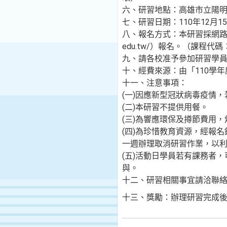
六、研習地點：高雄市立陽明國
七、研習日期：110年12月15日(
八、報名方式：本研習採網路報名
edu.tw/）報名。（課程代碼：
九、請各校准予參加研習學
十、經費來源：由「110學
十一、注意事項：
(一)因應新型冠狀病毒疫情
(二)本研習不提供用餐。
(三)為響應環保及撙節費用
(四)為珍惜教育資源，經報
一週辦理取消研習作業，以
(五)活動日學員若有課務者
與。
十二、研習相關事宜請洽聯絡人阮莉鈞助
十三、獎勵：辦理研習完成