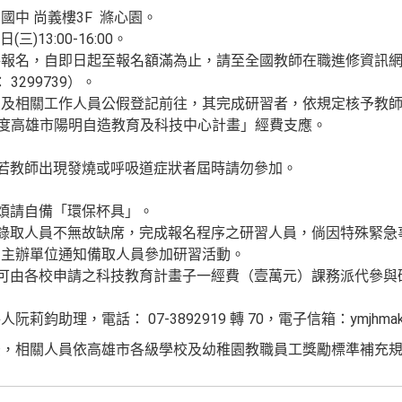
中 尚義樓3F 滌心園。
三)13:00-16:00。
，自即日起至報名額滿為止，請至全國教師在職進修資訊網（http://w
 3299739）。
員及相關工作人員公假登記前往，其完成研習者，依規定核予教
年度高雄市陽明自造教育及科技中心計畫」經費支應。
，若教師出現發燒或呼吸道症狀者屆時請勿參加。
，煩請自備「環保杯具」。
名錄取人員不無故缺席，完成報名程序之研習人員，倘因特殊緊
利主辦單位通知備取人員參加研習活動。
，可由各校申請之科技教育計畫子一經費（壹萬元）課務派代參與
理，電話： 07-3892919 轉 70，電子信箱：ymjhmaker@ym
後，相關人員依高雄市各級學校及幼稚園教職員工獎勵標準補充