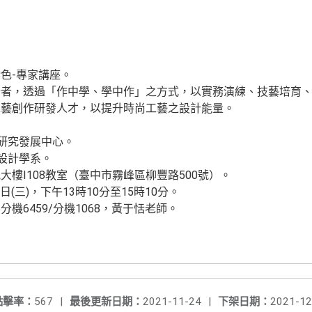
色-專家講座。
計者，透過「作中學、學中作」之方式，以實務演練、技藝培育
工藝創作研發人才，以提升時尚工藝之設計能量。
藝研究發展中心。
尚設計學系。
樓I108教室（臺中市霧峰區柳豐路500號）。
日(三)，下午13時10分至15時10分。
56分機6459/分機1068，黃于恬老師。
點擊率：
567
|
最後更新日期：
2021-11-24
|
下架日期：
2021-12