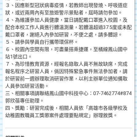
３、因應新型冠狀病毒疫情，若教師出現發燒、呼吸道症
狀，或近兩周內有至旅遊警示景點者，屆時請勿參加。
４、為維護參加人員健康，當日請配戴口罩進入校園，及
配合本校工作人員進行體溫測量，若體溫超過37.5度或未配
戴口罩者，謝絕入內參加研習，不便之處，請多體諒。
５、請參與學員自行攜帶環保杯。
６、校園內空間有限，可盡量搭乘捷運，至橘線鳳山國中
站1號出口。
７、為珍惜教育資源，經報名錄取人員不無故缺席，完成
報名程序之研習人員，倘因特殊緊急事件無法參加者，請
於研習前一週辦理取消研習作業，以利主辦單位通知備取
人員參加研習活動。
三、相關事項請聯絡鳳山國中科技中心：07-7462774#874
郭欣蓓專任助理。
四、獎勵：研習完成後，相關人員依「高雄市各級學校及
幼稚園教職員工獎懲案件處理要點規定」辦理敘獎。