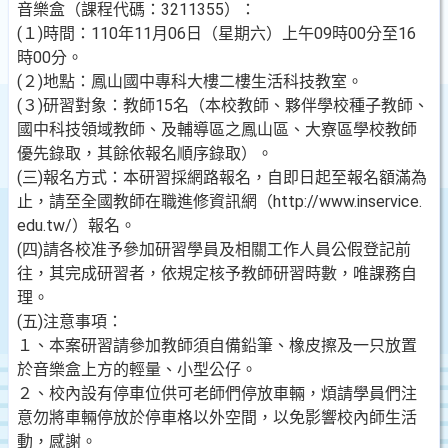
音樂盒（課程代碼：3211355）：
(１)時間：110年11月06日（星期六）上午09時00分至16
時00分。
(２)地點：鳳山國中專科大樓二樓生活科技教室。
(３)研習對象：教師15名（本校教師、夥伴學校種子教師、
國中科技領域教師、及輔導區之鳳山區、大寮區學校教師
優先錄取，其餘依報名順序錄取）。
(三)報名方式：本研習採網路報名，自即日起至報名額滿為
止，請至全國教師在職進修資訊網（http://www.inservice.
edu.tw/）報名。
(四)請各校准予參加研習學員及相關工作人員公假登記前
往，其完成研習者，依規定核予教師研習時數，唯課務自
理。
(五)注意事項：
１、本案研習請參加教師須自備鉛筆、橡皮擦及一只放置
於音樂盒上方的輕量、小型公仔。
２、校內設有停車位供可老師們停放車輛，煩請學員們注
意勿將車輛停放於停車格以外空間，以免影響校內師生活
動，感謝。