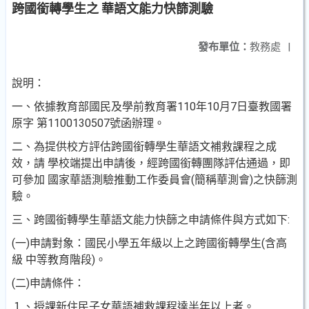
跨國銜轉學生之 華語文能力快篩測驗
發布單位：
教務處
|
說明：
一、依據教育部國民及學前教育署110年10月7日臺教國署
原字 第1100130507號函辦理。
二、為提供校方評估跨國銜轉學生華語文補救課程之成
效，請 學校端提出申請後，經跨國銜轉團隊評估通過，即
可參加 國家華語測驗推動工作委員會(簡稱華測會)之快篩測
驗。
三、跨國銜轉學生華語文能力快篩之申請條件與方式如下:
(一)申請對象：國民小學五年級以上之跨國銜轉學生(含高
級 中等教育階段)。
(二)申請條件：
１、授課新住民子女華語補救課程達半年以上者。