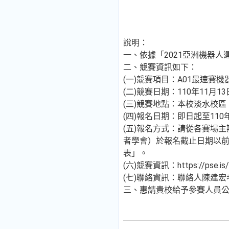
說明：
一、依據「2021亞洲機器
二、競賽資訊如下：
(一)競賽項目：A01最速賽
(二)競賽日期：110年11月
(三)競賽地點：本校淡水校區
(四)報名日期：即日起至110
(五)報名方式：請從各賽場
者學會）於報名截止日期以
表」。
(六)競賽資訊：https://pse.is
(七)聯絡資訊：聯絡人陳建宏老師，T
三、惠請貴校給予參賽人員