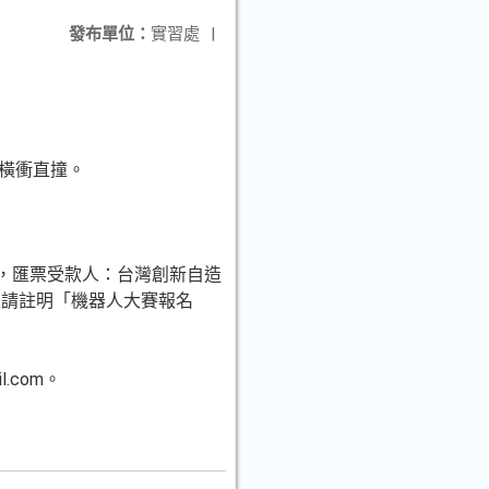
發布單位：
實習處
|
人橫衝直撞。
票，匯票受款人：台灣創新自造
上請註明「機器人大賽報名
l.com。