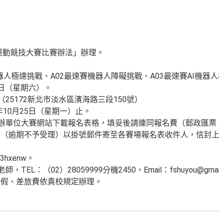
人運動競技大賽比賽辦法」辦理。
機器人極速挑戰、A02最速賽機器人障礙挑戰、A03最速賽AI機器
13日（星期六）。
（25172新北市淡水區濱海路三段150號）
年10月25日（星期一）止。
主辦單位大賽網站下載報名表格，填妥後請連同報名費（郵政匯
前（逾期不予受理）以掛號郵件寄至各賽場報名表收件人，信封
/3hxenw。
EL：（02）28059999分機2450，Email：fshuyou@gmai
公假、差旅費依貴校規定辦理。