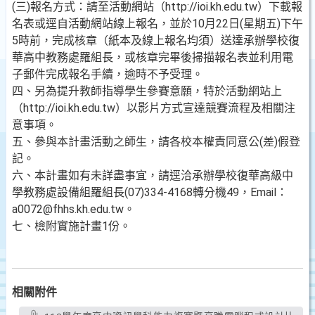
(三)報名方式：請至活動網站（http://ioi.kh.edu.tw）下載報
名表或逕自活動網站線上報名，並於10月22日(星期五)下午
5時前，完成核章（紙本及線上報名均須）送達承辦學校復
華高中教務處羅組長，或核章完畢後掃描報名表並利用電
子郵件完成報名手續，逾時不予受理。
四、另為提升教師指導學生參賽意願，特於活動網站上
（http://ioi.kh.edu.tw）以影片方式宣達競賽流程及相關注
意事項。
五、參與本計畫活動之師生，請各校本權責同意公(差)假登
記。
六、本計畫如有未詳盡事宜，請逕洽承辦學校復華高級中
學教務處設備組羅組長(07)334-4168轉分機49，Email：
a0072@fhhs.kh.edu.tw。
七、檢附實施計畫1份。
相關附件