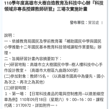
110學年度高雄市大樹自造教育及科技中心辦『科技
領域非專長授課教師研習』三場次實施計畫
發布單位：
實習處
|
說明：
一、依據教育局國民及學前教育署「補助國民中學與國民
小學推動十二年國民基本教育科技領域課程作業要點」辦
理。
二、旨揭研習計畫內容摘要如下：
(一)研習地點：高雄市立大樹國民中學─樹人樓科技中心手
作設計教室。（高雄市大樹區九曲路500號）
(二)參加對象：教師15名。（以高雄市國高中為優先、國小
為次之、再次之為其他）
(三)研習時間：
１、第一場：【日常科技產品的電與控制應用─以速差線控
車為例】110年09月18日（星期六）9：00─16：00，課程
代碼：3170972，詳如附件一。