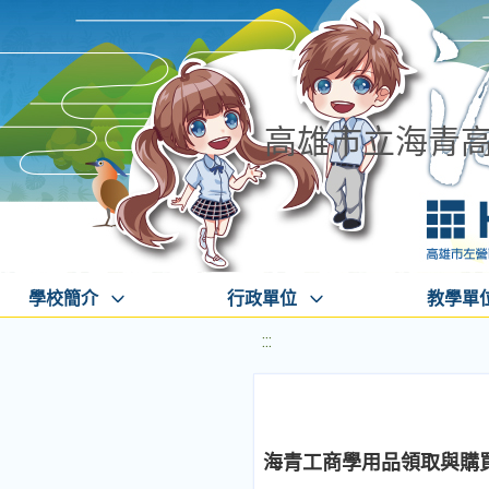
高雄市立海青
學校簡介
行政單位
教學單
:::
海青工商學用品領取與購買