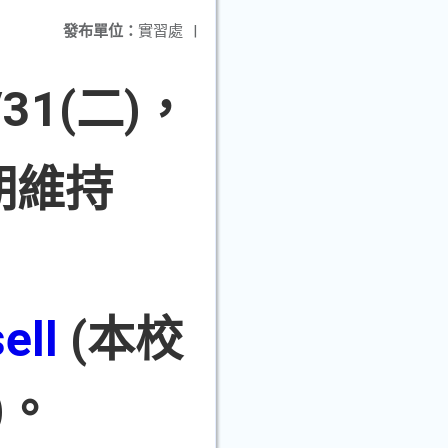
發布單位：
實習處
|
1(二)，
期維持
ell
(本校
)。