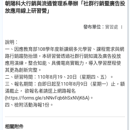
朝陽科大行銷與流通管理系舉辦「社群行銷暨廣告投
放應用線上研習營」
發布單位：
實習處
|
說明：
一、因應教育部108學年度新課綱多元學習、課程需求與網
路行銷趨勢抬頭，本研習營透過社群行銷知識及廣告投放
應用演練，整合知能、具備電商實戰力，導入學習歷程使
其更為創新完整。
二、研習時間：110年8月19、20日（星期四、五）。
三、報名期間：自即日起至110年8月9日（星期一）止，額
滿截止， 欲報名者請逕上網路報名
(https://forms.gle/sNNvFqb6hSxNVjK6A)。
四、檢附活動海報1份。
相關附件