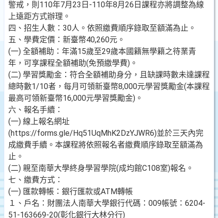
警戒，則110年7月23日-110年8月26日課程亦將調整為線
上遠距方式辦理。
四、招生人數：30人。依照繳費順序錄取至額滿為止。
五、學費定價：新臺幣40,260元。
(一) 全額補助：年滿15歲至29歲本國籍無學籍之待業青
年，可享課程全額補助(免預繳學費)。
(二) 學習獎勵金：符合全額補助身分，且缺課時數未達課程
總時數1/10者，每月可領新臺幣8,000元學習獎勵金(本課程
最高可領新臺幣16,000元學習獎勵金)。
六、報名手續：
(一) 線上報名網址
(https://forms.gle/Hq51UqMhK2DzYJWR6)並於三天內完
成繳費手續。本課程將依照報名者繳費順序錄取至額滿為
止。
(二) 親至南華大學終身學習學院(成均館C108室)報名。
七、繳費方式：
(一) 匯款轉帳：銀行匯款或ATM轉帳
１、戶名：財團法人南華大學銀行代碼：009帳號：6204-
51-163669-20(彰化銀行大林分行)