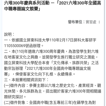
六堆300年慶典系列活動 －「2021六堆300年全國高
中職專題論文競賽」
發布單位：
實習處
|
說明：
一、依據國立屏東科技大學110年2月17日屏科大客研字
1105500069號函辦理。
二、本(110)年適逢六堆300周年慶典，為激發學生對六堆
在地客家文化之興趣，並開發學生進行獨立研究之潛能，
國立屏東科技大學配合本會「文化傳承、族群共榮」之活
動宗旨辦理「2021六堆300年全國高中職專題論文競
賽」，俾使客家文化向下扎根、永續傳承。
三、本競賽相關資訊如下：
(一)徵件內容：參賽主題以六堆之歷史文化、產業經濟、觀
光休閒、多元族群為主，提出關於客家六堆300年間相關議
題研究探討。
(二)徵件對象：全國高中職(含五專前三年)在籍學生為對