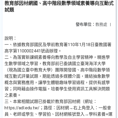
教育部因材網國、高中階段數學領域素養導向互動式
試題
發布單位：
教務處
|
說明：
一、依據教育部國民及學前教育署110年1月18日臺教國署
高字第1100002441號函辦理。
二、為落實新課綱素養導向教學及自主學習精神，精進學
生數學領域之學習，教育部前已委請國立臺灣海洋大學
（現為國立臺中教育大學）團隊開發國、高中階段數學領
域互動式評量試題，期能透過多媒體介面，連結抽象數學
概念與實務應用，讓學生體驗趣味學習過程，提供有感學
習；同時藉由操作電腦，培養學生使用資訊工具解決問題
之素養。
三、本案相關試題已掛載於教育部因材網（網址：
https://adl.edu.tw/；路徑：因材網→右上角登入：一般會
員、老師或學生、學習拍、因材網帳號登入→學科素養+運