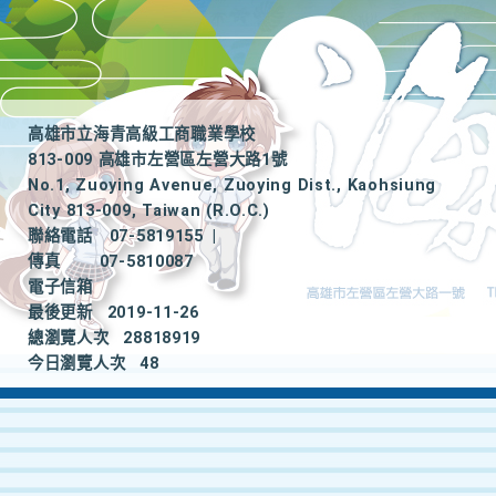
高雄市立海青高級工商職業學校
813-009 高雄市左營區左營大路1號
No.1, Zuoying Avenue, Zuoying Dist., Kaohsiung
City 813-009, Taiwan (R.O.C.)
聯絡電話
07-5819155
|
傳真
07-5810087
電子信箱
最後更新
2019-11-26
總瀏覽人次
28818919
今日瀏覽人次
48