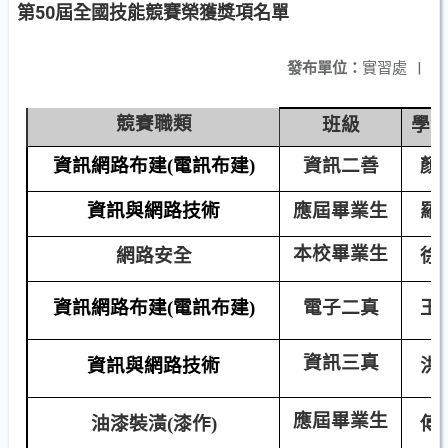
第50屆全國技能競賽榮獲獎項名單
發布單位：
實習處
|
競賽職類
班級
學
資訊網路布建(電訊布建)
資訊二善
顏
資訊與網路技術
應屆畢業生
羅
本校畢業生
網路安全
徐
資訊網路布建(電訊布建)
電子二真
王
資訊三真
資訊與網路技術
洪
應屆畢業生
油漆裝潢(漆作)
傅